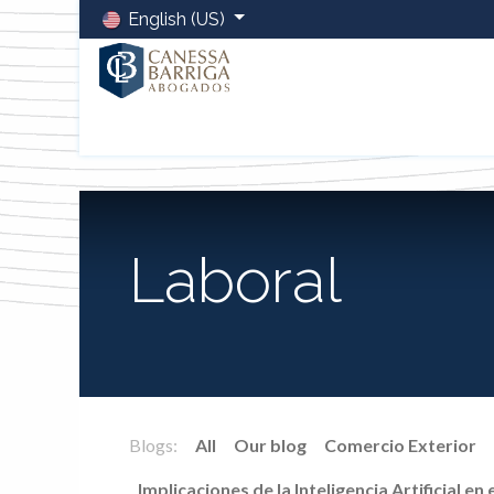
English (US)
Home
Sobre Nosotros
Equipo
Servicios
Blo
Laboral
Blogs:
All
Our blog
Comercio Exterior
Implicaciones de la Inteligencia Artificial en