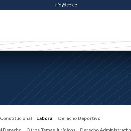
info@lcb.ec
g
Servicios
Constitucional
Laboral
Derecho Deportivo
 el Derecho
Otros Temas Jurídicos
Derecho Administrativ