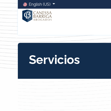
English (US)
Home
Sobre Nosotros
Equipo
Servicios
Blo
Servicios