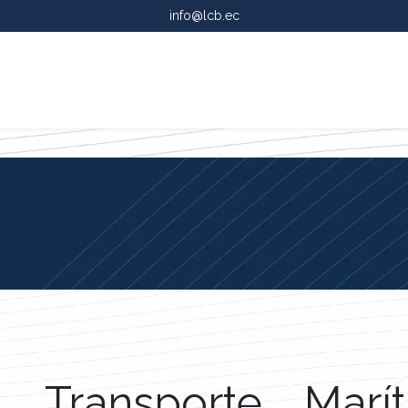
info@lcb.ec
g
Servicios
Transporte, Marí