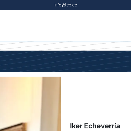
info@lcb.ec
g
Servicios
Iker Echeverría