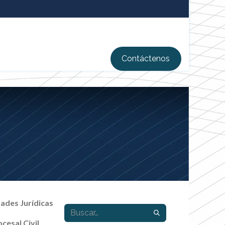
Contácten​​os
des Jurídicas
cesal Civil