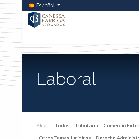
Español
Inicio
La Firma
Equipo
Servicios
Blog
LCB 
Laboral
Blogs:
Todos
Tributario
Comercio Exter
Otros Temas Jurídicos
Derecho Administ