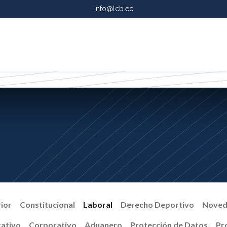
info@lcb.ec
Services
ior
Constitucional
Laboral
Derecho Deportivo
Noveda
rativo
Corporativo
Aduanero
Protección de Datos
Pro