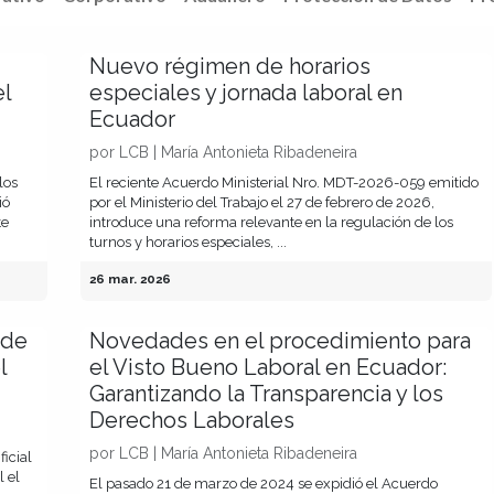
Nuevo régimen de horarios
el
especiales y jornada laboral en
Ecuador
por
LCB | María Antonieta Ribadeneira
los
El reciente Acuerdo Ministerial Nro. MDT-2026-059 emitido
ió
por el Ministerio del Trabajo el 27 de febrero de 2026,
te
introduce una reforma relevante en la regulación de los
turnos y horarios especiales, ...
26 mar. 2026
 de
Novedades en el procedimiento para
l
el Visto Bueno Laboral en Ecuador:
Garantizando la Transparencia y los
Derechos Laborales
por
LCB | María Antonieta Ribadeneira
icial
 el
El pasado 21 de marzo de 2024 se expidió el Acuerdo