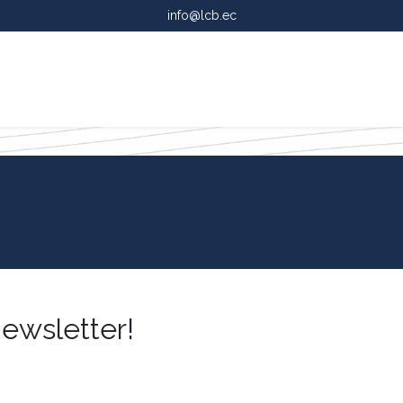
info@lcb.ec
Services
ewsletter!