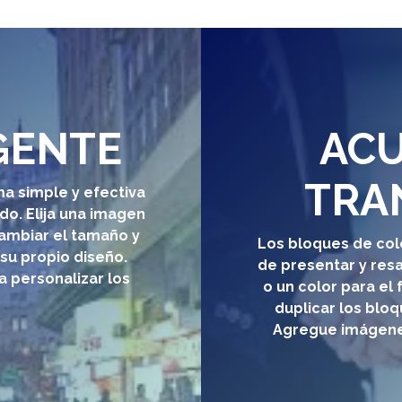
GENTE
ACU
TRA
a simple y efectiva
ido
. Elija una imagen
cambiar el tamaño y
Los bloques de col
 su propio diseño.
de
presentar y resa
 personalizar los
o un color para el
duplicar los bloq
Agregue imágenes