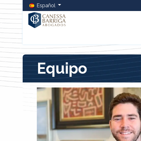
Español
Inicio
La Firma
Equipo
Servicios
Blog
LCB 
Equipo