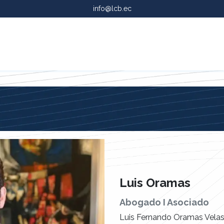
info@lcb.ec
Services
Luis Oramas
Abogado I Asociado
Luis Fernando Oramas Vela