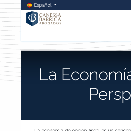
Español
Inicio
La Firma
Equipo
Servicios
Blog
LCB 
La Economía
Persp
La economía de opción fiscal es un concept