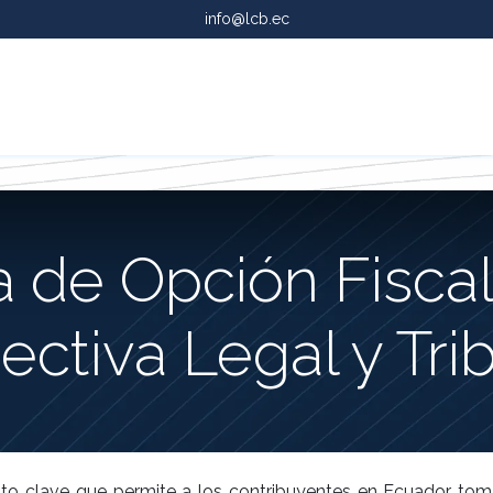
info@lcb.ec
Services
 de Opción Fiscal
ectiva Legal y Trib
o clave que permite a los contribuyentes en Ecuador toma