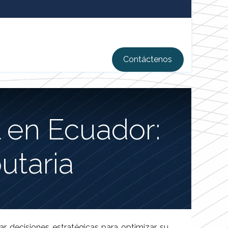
Contácten​​os
 en Ecuador:
utaria
r decisiones estratégicas para optimizar su