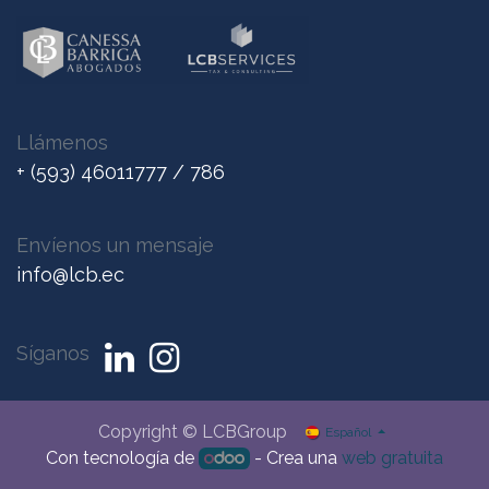
Llámenos
+ (593) 46011777 / 786
Envíenos un me
nsaje
info@lcb.ec
Síganos
Copyright © LCBGroup
Español
Con tecnología de
- Crea una
web gratuita