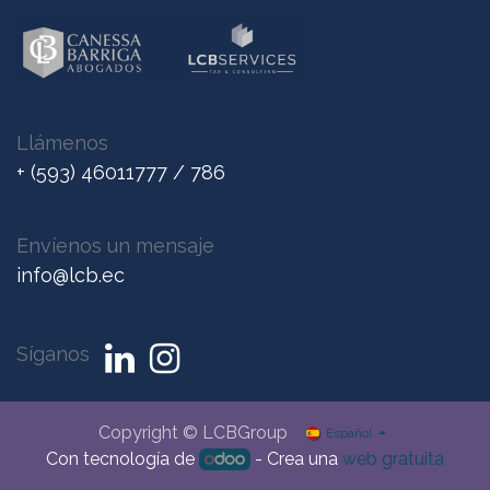
Llámenos
+ (593) 46011777 / 786
Envíenos un me
nsaje
info@lcb.ec
Síganos
Copyright © LCBGroup
Español
Con tecnología de
- Crea una
web gratuita