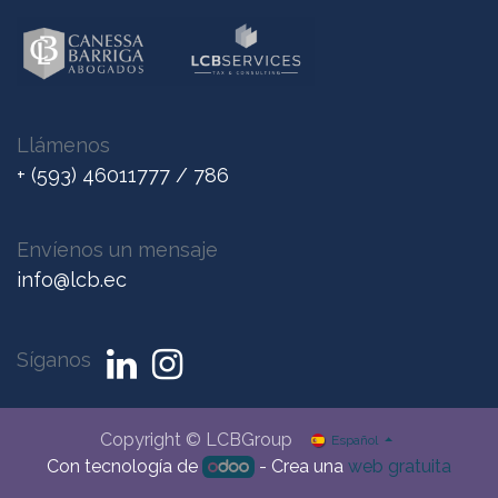
Llámenos
+ (593) 46011777 / 786
Envíenos un me
nsaje
info@lcb.ec
Síganos
Copyright © LCBGroup
Español
Con tecnología de
- Crea una
web gratuita