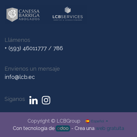
Llámenos
+ (593) 46011777 / 786
Envíenos un me
nsaje
info@lcb.ec
Síganos
Copyright © LCBGroup
Español
Con tecnología de
- Crea una
web gratuita